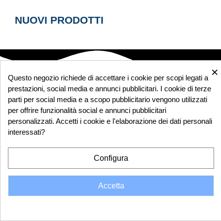
NUOVI PRODOTTI
×
Questo negozio richiede di accettare i cookie per scopi legati a
PRODOTTI

prestazioni, social media e annunci pubblicitari. I cookie di terze
parti per social media e a scopo pubblicitario vengono utilizzati
LA NOSTRA AZIENDA

per offrire funzionalità social e annunci pubblicitari
personalizzati. Accetti i cookie e l'elaborazione dei dati personali
interessati?
IL TUO ACCOUNT

Configura
INFORMAZIONI NEGOZIO
keyboard_arrow_down
Web site design, testi e grafica © 2022 Piscine Market di Pellegrini
Accetta
Matteo PIVA 03287290989. E' vietata la riproduzione anche parziale.